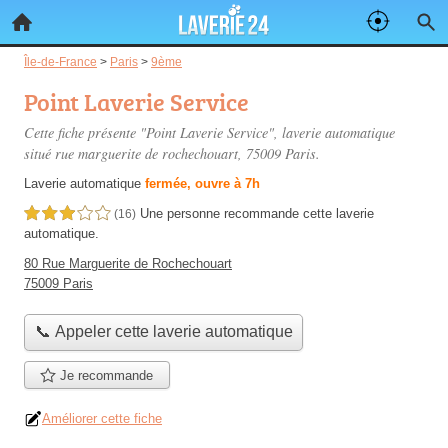
Île-de-France
>
Paris
>
9ème
Point Laverie Service
Cette fiche présente "Point Laverie Service", laverie automatique
situé
rue marguerite de rochechouart
, 75009 Paris.
Laverie automatique
fermée, ouvre à 7h
Une personne
recommande
cette laverie
3,0 étoiles sur 5
(16)
automatique.
80 Rue Marguerite de Rochechouart
75009 Paris
📞 Appeler cette laverie automatique
Je recommande
Améliorer cette fiche