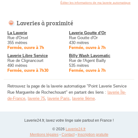
Éditer les informations de ma laverie automatique
Laveries à proximité
La Laverie
Laverie Goutte d'Or
Rue d'Orsel
Rue Goutte d'Or
355 mètres
430 mètres
Fermée, ouvre à 7h
Fermée, ouvre à 7h
Laverie Libre Service
Billy Wash Lavomatic
Rue de Clignancourt
Rue de l'Agent Bailly
490 mètres
535 mètres
Fermée, ouvre à 7h30
Fermée, ouvre à 7h
Retrouvez la page de la laverie automatique "Point Laverie Service
Rue Marguerite de Rochechouart" en partant des liens :
laverie Île-
de-France
,
laverie 75
,
laverie Paris
,
laverie 9ème
.
Laverie24.fr, lavez votre linge sale partout en France !
© 2026
Laverie24.fr
Mentions légales
-
Contact
-
Inscription gratuite