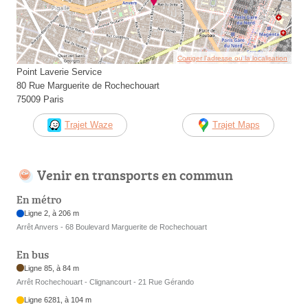
Corriger l’adresse ou la localisation
Point Laverie Service
80 Rue Marguerite de Rochechouart
75009 Paris
Trajet Waze
Trajet Maps
Venir en transports en commun
En métro
Ligne 2, à 206 m
Arrêt Anvers - 68 Boulevard Marguerite de Rochechouart
En bus
Ligne 85, à 84 m
Arrêt Rochechouart - Clignancourt - 21 Rue Gérando
Ligne 6281, à 104 m