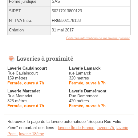
Forme juridique
SAS
SIRET
50217913800123
N° TVA Intra.
FR65502179138
Création
31 mai 2017
Éditer les informations de ma laverie pressing
Laveries à proximité
Laverie Caulaincourt
Laverie Lamarck
Rue Caulaincourt
rue Lamarck
159 mètres
320 mètres
Fermée, ouvre à 7h
Fermée, ouvre à 7h
Laverie Marcadet
Laverie Damrémont
Rue Marcadet
Rue Damremont
325 mètres
420 mètres
Fermée, ouvre à 7h
Fermée, ouvre à 7h
Retrouvez la page de la laverie automatique "Sequoia Rue Félix
Ziem" en partant des liens :
laverie Île-de-France
,
laverie 75
,
laverie
Paris
,
laverie 18ème
.