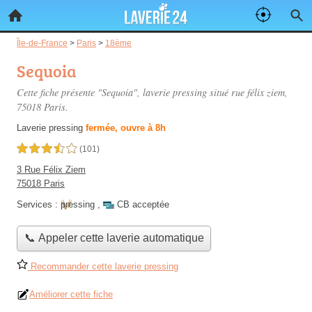
Île-de-France
>
Paris
>
18ème
Sequoia
Cette fiche présente "Sequoia", laverie pressing situé
rue félix ziem
,
75018 Paris.
Laverie pressing
fermée, ouvre à 8h
3,5 étoiles sur 5
(101)
3 Rue Félix Ziem
75018 Paris
Services :
pressing
,
CB acceptée
📞 Appeler cette laverie automatique
Recommander cette laverie pressing
Améliorer cette fiche