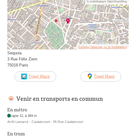
© contributeurs OpenStreetMap
Corriger l’adresse ou la localisation
Sequoia
3 Rue Félix Ziem
75018 Paris
Trajet Waze
Trajet Maps
Venir en transports en commun
En métro
Ligne 12, à 384 m
Arrêt Lamarck - Caulaincourt - 95 Rue Caulaincourt
En tram