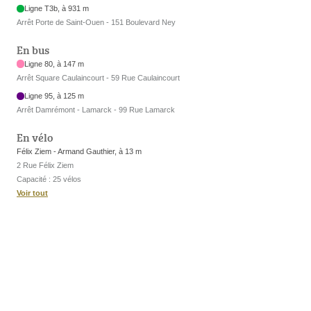
Ligne T3b, à 931 m
Arrêt Porte de Saint-Ouen - 151 Boulevard Ney
En bus
Ligne 80, à 147 m
Arrêt Square Caulaincourt - 59 Rue Caulaincourt
Ligne 95, à 125 m
Arrêt Damrémont - Lamarck - 99 Rue Lamarck
En vélo
Félix Ziem - Armand Gauthier, à 13 m
2 Rue Félix Ziem
Capacité : 25 vélos
Voir tout