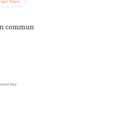
rajet Maps
 en commun
levard Ney