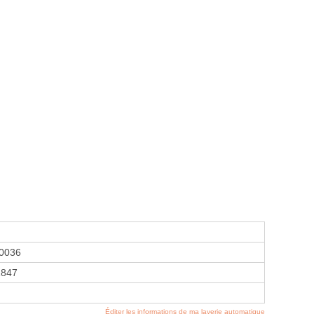
0036
1847
Éditer les informations de ma laverie automatique