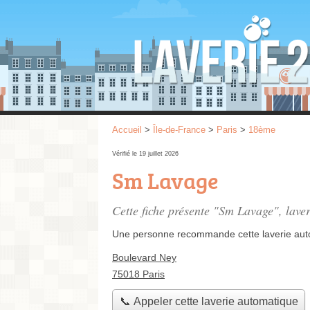
Accueil
>
Île-de-France
>
Paris
>
18ème
Vérifié le 19 juillet 2026
Sm Lavage
Cette fiche présente "Sm Lavage", lave
Une personne
recommande
cette laverie au
Boulevard Ney
75018 Paris
📞 Appeler cette laverie automatique