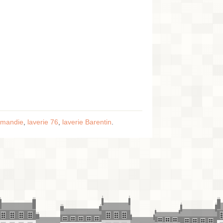
rmandie
,
laverie 76
,
laverie Barentin
.