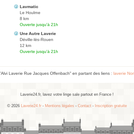
Lavmatic
Le Houlme
8 km
Ouverte jusqu'à 21h
Une Autre Laverie
Déville-lès-Rouen
12 km
Ouverte jusqu'à 21h
"Alvi Laverie Rue Jacques Offenbach" en partant des liens :
laverie No
Laverie24.fr, lavez votre linge sale partout en France !
© 2026
Laverie24.fr
-
Mentions légales
-
Contact
-
Inscription gratuite