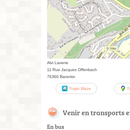
Alvi Laverie
11 Rue Jacques Offenbach
76360 Barentin
Trajet Waze
T
Venir en transports
En bus