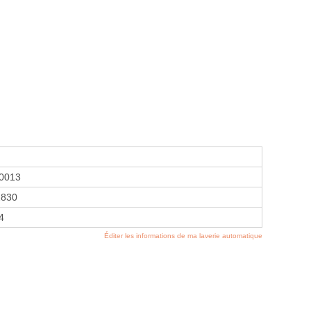
0013
2830
4
Éditer les informations de ma laverie automatique