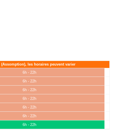
é (Assomption), les horaires peuvent varier
6h - 22h
6h - 22h
6h - 22h
6h - 22h
6h - 22h
6h - 22h
6h - 22h