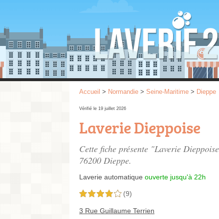
Accueil
>
Normandie
>
Seine-Maritime
>
Dieppe
Vérifié le 19 juillet 2026
Laverie Dieppoise
Cette fiche présente "Laverie Dieppois
76200 Dieppe.
Laverie automatique
ouverte jusqu'à 22h
(9)
4,0 étoiles sur 5
3 Rue Guillaume Terrien