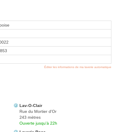
poise
0022
853
Éditer les informations de ma laverie automatique
Lav-O-Clair
Rue du Mortier d'Or
243 mètres
Ouverte jusqu'à 22h