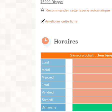
76200 Dieppe
Recommander cette laverie automatique
Améliorer cette fiche
Horaires
Samedi prochain :
Jour féri
Lundi
Mardi
Mercredi
Jeudi
Vendredi
Samedi
Dimanche