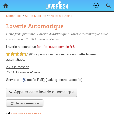
Normandie
>
Seine-Maritime
>
Oissel-sur-Seine
Laverie Automatique
Cette fiche présente "Laverie Automatique", laverie automatique situé
rue masson
, 76350 Oissel-sur-Seine.
Laverie automatique
fermée, ouvre demain à 8h
2 personnes
recommandent
cette laverie
4,5 étoiles sur 5
(61)
automatique.
26 Rue Masson
76350 Oissel-sur-Seine
Services :
accès
PMR
(parking, entrée adaptée)
📞 Appeler cette laverie automatique
Je recommande