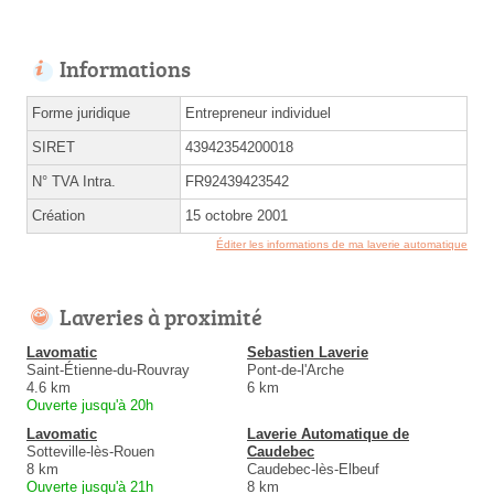
Informations
Forme juridique
Entrepreneur individuel
SIRET
43942354200018
N° TVA Intra.
FR92439423542
Création
15 octobre 2001
Éditer les informations de ma laverie automatique
Laveries à proximité
Lavomatic
Sebastien Laverie
Saint-Étienne-du-Rouvray
Pont-de-l'Arche
4.6 km
6 km
Ouverte jusqu'à 20h
Lavomatic
Laverie Automatique de
Sotteville-lès-Rouen
Caudebec
8 km
Caudebec-lès-Elbeuf
Ouverte jusqu'à 21h
8 km