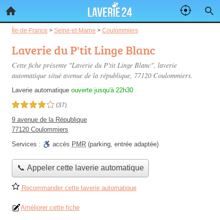
Île-de-France
>
Seine-et-Marne
>
Coulommiers
Laverie du P'tit Linge Blanc
Cette fiche présente "Laverie du P'tit Linge Blanc", laverie
automatique situé
avenue de la république
, 77120 Coulommiers.
Laverie automatique
ouverte jusqu'à 22h30
4,0 étoiles sur 5
(37)
9 avenue de la République
77120 Coulommiers
Services :
accès
PMR
(parking, entrée adaptée)
📞 Appeler cette laverie automatique
Recommander cette laverie automatique
Améliorer cette fiche