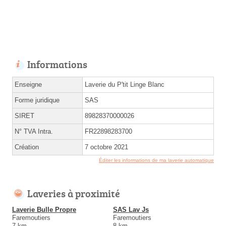
Informations
Enseigne
Laverie du P'tit Linge Blanc
Forme juridique
SAS
SIRET
89828370000026
N° TVA Intra.
FR22898283700
Création
7 octobre 2021
Éditer les informations de ma laverie automatique
Laveries à proximité
Laverie Bulle Propre
SAS Lav Js
Faremoutiers
Faremoutiers
7 km
8 km