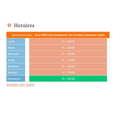
Horaires
Samedi prochain :
Jour férié (Assomption), les horaires peuvent varier
Lundi
7h - 22h30
Mardi
7h - 22h30
Mercredi
7h - 22h30
Jeudi
7h - 22h30
Vendredi
7h - 22h30
Samedi
7h - 22h30
Dimanche
7h - 22h30
Signaler une erreur