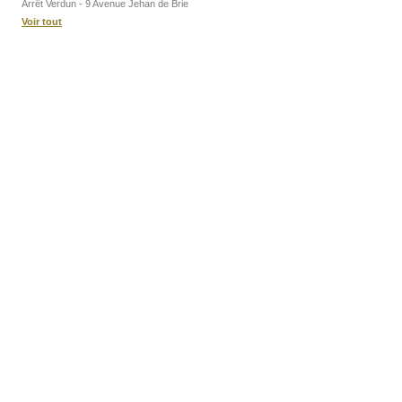
Arrêt Verdun - 9 Avenue Jehan de Brie
Voir tout