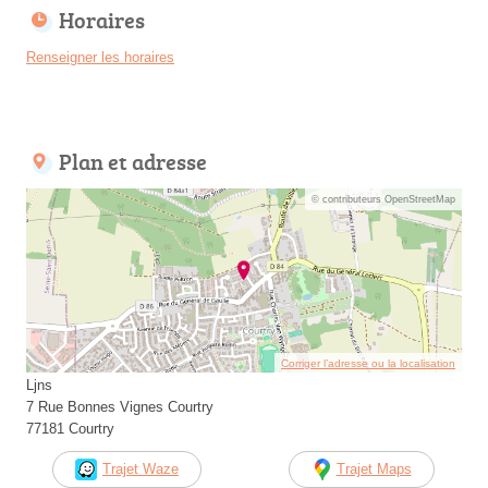
Horaires
Renseigner les horaires
Plan et adresse
© contributeurs OpenStreetMap
Corriger l’adresse ou la localisation
Ljns
7 Rue Bonnes Vignes Courtry
77181 Courtry
Trajet Waze
Trajet Maps