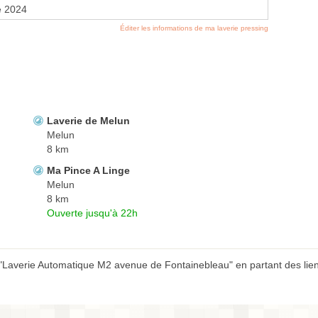
e 2024
Éditer les informations de ma laverie pressing
Laverie de Melun
Melun
8 km
Ma Pince A Linge
Melun
8 km
Ouverte jusqu'à 22h
 "Laverie Automatique M2 avenue de Fontainebleau" en partant des lie