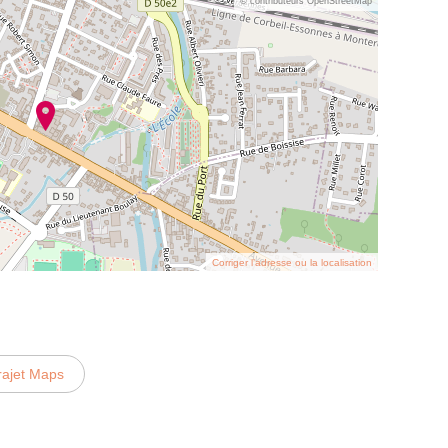
© contributeurs OpenStreetMap
Corriger l’adresse ou la localisation
rajet Maps