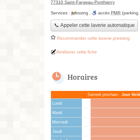
77310 Saint-Fargeau-Ponthierry
Services :
pressing
,
accès
PMR
(parking,
📞 Appeler cette laverie automatique
Recommander cette laverie pressing
Améliorer cette fiche
Horaires
Samedi prochain :
Jour féri
Lundi
Mardi
Mercredi
Jeudi