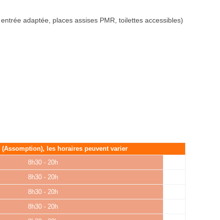
 entrée adaptée, places assises PMR, toilettes accessibles)
é (Assomption), les horaires peuvent varier
8h30 - 20h
8h30 - 20h
8h30 - 20h
8h30 - 20h