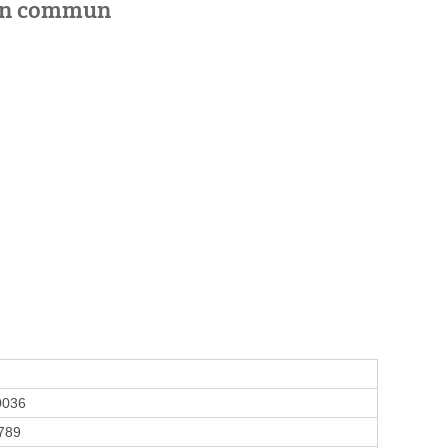
 en commun
0036
789