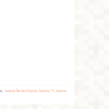
ns :
laverie Île-de-France
,
laverie 77
,
laverie