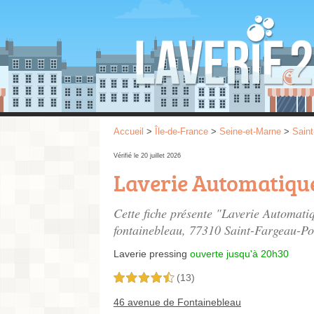
Accueil
>
Île-de-France
>
Seine-et-Marne
>
Saint
Vérifié le 20 juillet 2026
Laverie Automatiqu
Cette fiche présente "Laverie Automati
fontainebleau
, 77310 Saint-Fargeau-Po
Laverie pressing
ouverte jusqu'à 20h30
(13)
4,5 étoiles sur 5
46 avenue de Fontainebleau