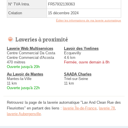
N° TVA Intra.
FR57932139363
Création
15 décembre 2024
Éditer les informations de ma laverie automatique
Laveries à proximité
Laverie Web Multiservices
Lavoir des Yvelines
Centre Commercial Da Costa
Ecquevilly
Centre Commercial d'Acosta
4.6 km
470 mètres
Fermée, ouvre demain à 8h
Ouverte jusqu'à 20h
Au Lavoir de Mantes
SAADA Charles
Mantes-la-Ville
Triel-sur-Seine
11 km
11 km
Ouverte jusqu'à 22h
Retrouvez la page de la laverie automatique "Lav And Clean Rue des
Fleuriottes" en partant des liens :
laverie Île-de-France
,
laverie 78
,
laverie Aubergenville
.