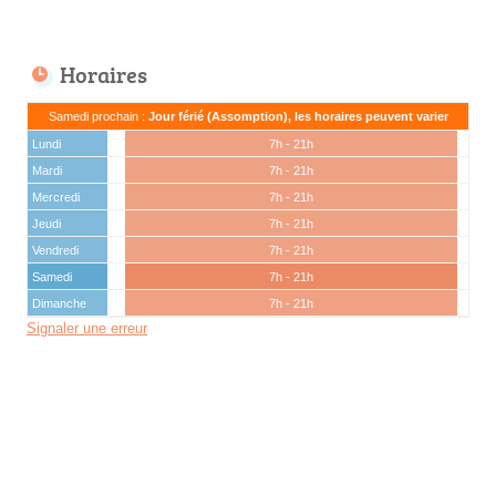
Horaires
Samedi prochain :
Jour férié (Assomption), les horaires peuvent varier
Lundi
7h - 21h
Mardi
7h - 21h
Mercredi
7h - 21h
Jeudi
7h - 21h
Vendredi
7h - 21h
Samedi
7h - 21h
Dimanche
7h - 21h
Signaler une erreur