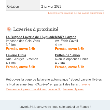
Création
2 janvier 2023
Éditer les informations de ma laverie automatique
Laveries à proximité
La Bugade Laverie de l'Ayguade
MARY Laverie
Impasse des Cols Verts
Av. Edith Cavell
3.2 km
4 km
Fermée, ouvre à 6h
Fermée, ouvre à 6h
Laverie Olbia
Bulles de Savon
Rue Georges Simenon
avenue Alphonse Denis
4.1 km
4.7 km
Fermée, ouvre à 6h
Fermée, ouvre à 7h
Retrouvez la page de la laverie automatique "Speed Laverie Hyères
le Port avenue Jean d'Agrève" en partant des liens :
laverie
Provence-Alpes-Côte d'Azur
,
laverie 83
,
laverie Hyères
.
Laverie24.fr, lavez votre linge sale partout en France !