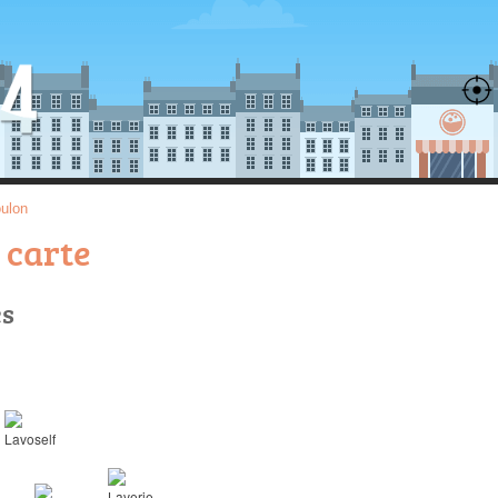
ulon
 carte
es