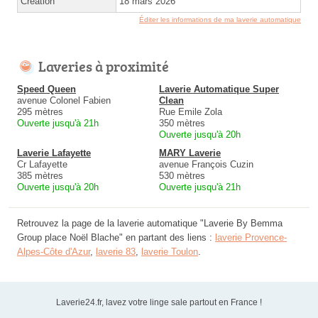
Création
18 mars 2026
Éditer les informations de ma laverie automatique
Laveries à proximité
Speed Queen
Laverie Automatique Super
avenue Colonel Fabien
Clean
295 mètres
Rue Emile Zola
Ouverte jusqu'à 21h
350 mètres
Ouverte jusqu'à 20h
Laverie Lafayette
MARY Laverie
Cr Lafayette
avenue François Cuzin
385 mètres
530 mètres
Ouverte jusqu'à 20h
Ouverte jusqu'à 21h
Retrouvez la page de la laverie automatique "Laverie By Bemma
Group place Noël Blache" en partant des liens :
laverie Provence-
Alpes-Côte d'Azur
,
laverie 83
,
laverie Toulon
.
Laverie24.fr, lavez votre linge sale partout en France !