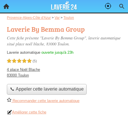
Provence-Alpes-Côte d'Azur
>
Var
>
Toulon
Laverie By Bemma Group
Cette fiche présente "Laverie By Bemma Group", laverie automatique
situé
place noël blache
, 83000 Toulon.
Laverie automatique
ouverte jusqu'à 23h
5,0 étoiles sur 5
(5)
4 place Noël Blache
83000 Toulon
📞 Appeler cette laverie automatique
Recommander cette laverie automatique
Améliorer cette fiche