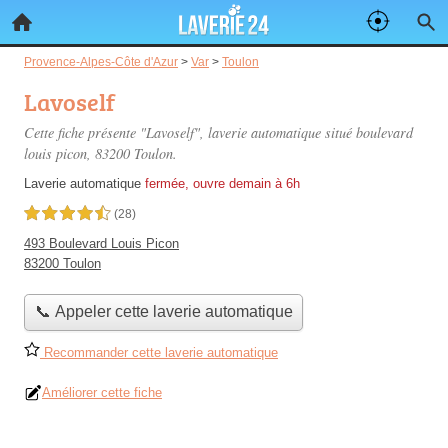
Provence-Alpes-Côte d'Azur
>
Var
>
Toulon
Lavoself
Cette fiche présente "Lavoself", laverie automatique situé
boulevard
louis picon
, 83200 Toulon.
Laverie automatique
fermée, ouvre demain à 6h
4,5 étoiles sur 5
(28)
493 Boulevard Louis Picon
83200 Toulon
📞 Appeler cette laverie automatique
Recommander cette laverie automatique
Améliorer cette fiche