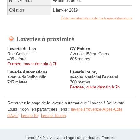
N° TVA Intra.
FR59847756962
Création
1 janvier 2019
Éditer les informations de ma laverie automatique
Laveries à proximité
Laverie du Las
GY Fabien
Rue Gorlier
Avenue 15ème Corps
495 mètres
605 mètres
Fermée, ouvre demain à 7h
Laverie Automatique
Laverie loumy
avenue de Valbourdin
avenue Maréchal Bugeaud
745 mètres
760 mètres
Fermée, ouvre demain à 7h
Retrouvez la page de la laverie automatique "Lavoself Boulevard
Louis Picon" en partant des liens :
laverie Provence-Alpes-Côte
d'Azur
,
laverie 83
,
laverie Toulon
.
Laverie24.fr, lavez votre linge sale partout en France !