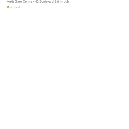
Arrêt Gare Centre - 42 Boulevard Saint-roch
Voir tout