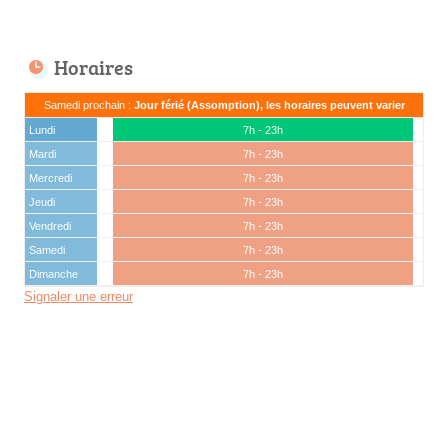
Horaires
Samedi prochain :
Jour férié (Assomption), les horaires peuvent varier
Lundi
7h - 23h
Mardi
7h - 23h
Mercredi
7h - 23h
Jeudi
7h - 23h
Vendredi
7h - 23h
Samedi
7h - 23h
Dimanche
7h - 23h
Signaler une erreur