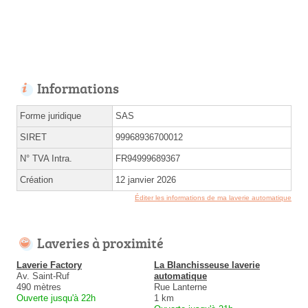
Informations
Forme juridique
SAS
SIRET
99968936700012
N° TVA Intra.
FR94999689367
Création
12 janvier 2026
Éditer les informations de ma laverie automatique
Laveries à proximité
Laverie Factory
La Blanchisseuse laverie
Av. Saint-Ruf
automatique
490 mètres
Rue Lanterne
Ouverte jusqu'à 22h
1 km