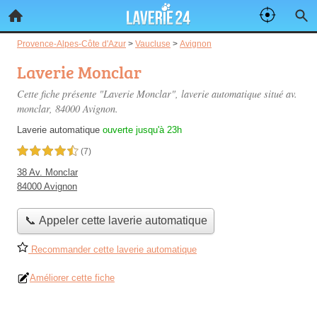
Provence-Alpes-Côte d'Azur
>
Vaucluse
>
Avignon
Laverie Monclar
Cette fiche présente "Laverie Monclar", laverie automatique situé
av.
monclar
, 84000 Avignon.
Laverie automatique
ouverte jusqu'à 23h
4,5 étoiles sur 5
(7)
38 Av. Monclar
84000 Avignon
📞 Appeler cette laverie automatique
Recommander cette laverie automatique
Améliorer cette fiche