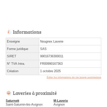
Informations
Enseigne
Nougnex Laverie
Forme juridique
SAS
SIRET
99016736300011
N° TVA Intra.
FR00990167363
Création
1 octobre 2025
Éditer les informations de ma laverie automatique
Laveries à proximité
Saturnett
M-Laverie
Saint-Saturnin-lès-Avignon
Avignon