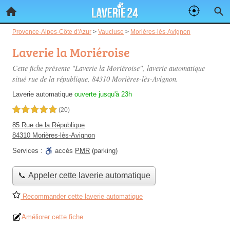
Provence-Alpes-Côte d'Azur
>
Vaucluse
>
Morières-lès-Avignon
Laverie la Moriéroise
Cette fiche présente "Laverie la Moriéroise", laverie automatique
situé
rue de la république
, 84310 Morières-lès-Avignon.
Laverie automatique
ouverte jusqu'à 23h
5,0 étoiles sur 5
(20)
85 Rue de la République
84310 Morières-lès-Avignon
Services :
accès
PMR
(parking)
📞 Appeler cette laverie automatique
Recommander cette laverie automatique
Améliorer cette fiche