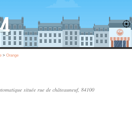
e
>
Orange
automatique située
rue de châteauneuf
, 84100