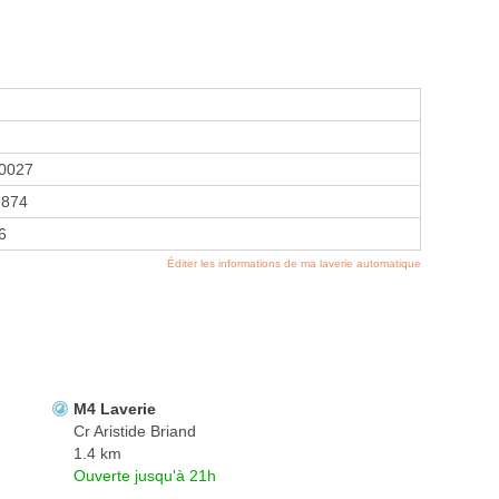
0027
7874
6
Éditer les informations de ma laverie automatique
M4 Laverie
Cr Aristide Briand
1.4 km
Ouverte jusqu'à 21h