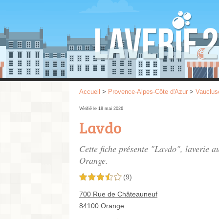
Accueil
>
Provence-Alpes-Côte d'Azur
>
Vauclus
Vérifié le 18 mai 2026
Lavdo
Cette fiche présente "Lavdo", laverie 
Orange.
(9)
3,5 étoiles sur 5
700 Rue de Châteauneuf
84100 Orange