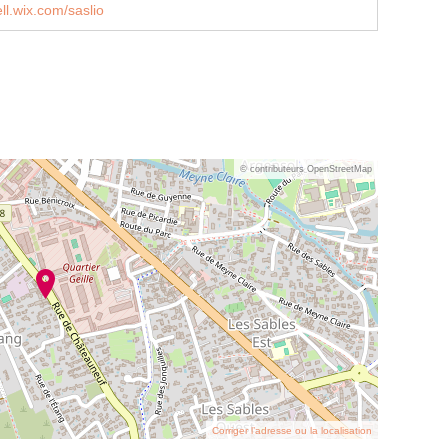
ell.wix.com/saslio
© contributeurs OpenStreetMap
Corriger l’adresse ou la localisation