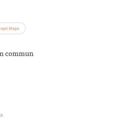
rajet Maps
 en commun
ch