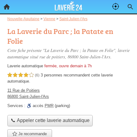
Nouvelle-Aquitaine
>
Vienne
>
Saint-Julien-l'Ars
La Laverie du Parc ; la Patate en
Folie
Cette fiche présente "La Laverie du Parc ; la Patate en Folie", laverie
automatique situé
rue de poitiers
, 86800 Saint-Julien-l'Ars.
Laverie automatique
fermée, ouvre demain à 7h
3 personnes
recommandent
cette laverie
4,0 étoiles sur 5
(6)
automatique.
11 Rue de Poitiers
86800 Saint-Julien-l'Ars
Services :
accès
PMR
(parking)
📞 Appeler cette laverie automatique
Je recommande