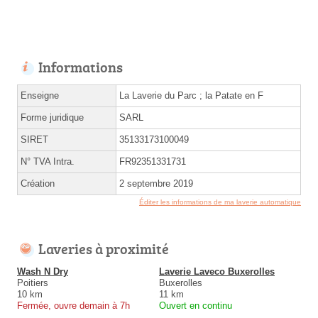
Informations
Enseigne
La Laverie du Parc ; la Patate en F
Forme juridique
SARL
SIRET
35133173100049
N° TVA Intra.
FR92351331731
Création
2 septembre 2019
Éditer les informations de ma laverie automatique
Laveries à proximité
Wash N Dry
Laverie Laveco Buxerolles
Poitiers
Buxerolles
10 km
11 km
Fermée, ouvre demain à 7h
Ouvert en continu