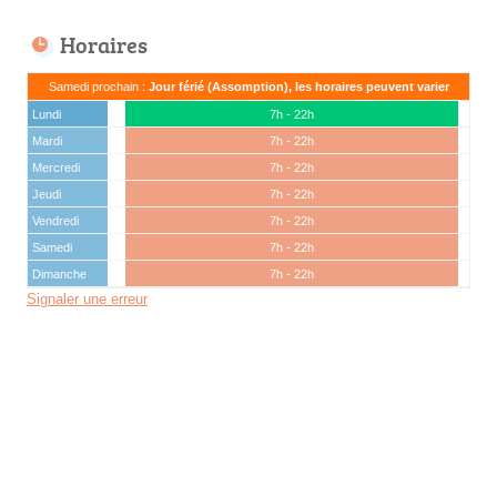
Horaires
Samedi prochain :
Jour férié (Assomption), les horaires peuvent varier
Lundi
7h - 22h
Mardi
7h - 22h
Mercredi
7h - 22h
Jeudi
7h - 22h
Vendredi
7h - 22h
Samedi
7h - 22h
Dimanche
7h - 22h
Signaler une erreur