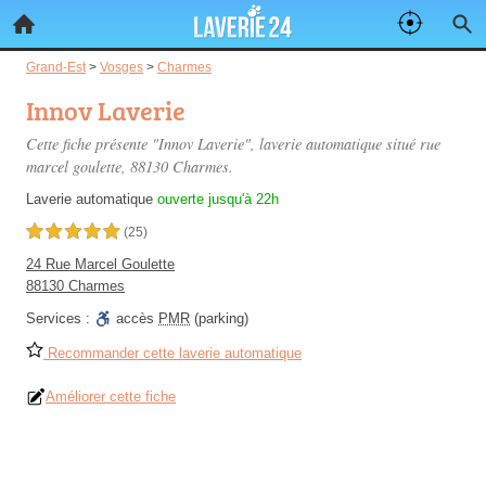
Grand-Est
>
Vosges
>
Charmes
Innov Laverie
Cette fiche présente "Innov Laverie", laverie automatique situé
rue
marcel goulette
, 88130 Charmes.
Laverie automatique
ouverte jusqu'à 22h
5,0 étoiles sur 5
(25)
24 Rue Marcel Goulette
88130 Charmes
Services :
accès
PMR
(parking)
Recommander cette laverie automatique
Améliorer cette fiche