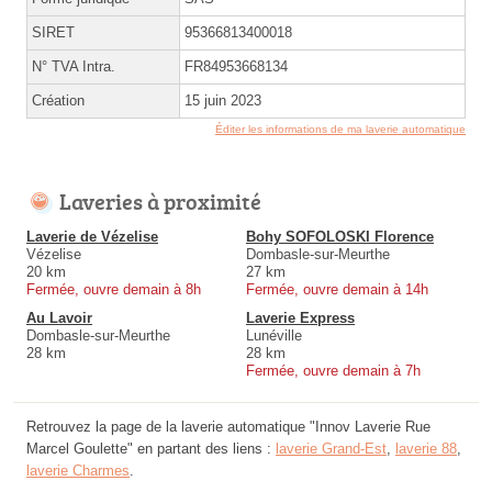
SIRET
95366813400018
N° TVA Intra.
FR84953668134
Création
15 juin 2023
Éditer les informations de ma laverie automatique
Laveries à proximité
Laverie de Vézelise
Bohy SOFOLOSKI Florence
Vézelise
Dombasle-sur-Meurthe
20 km
27 km
Fermée, ouvre demain à 8h
Fermée, ouvre demain à 14h
Au Lavoir
Laverie Express
Dombasle-sur-Meurthe
Lunéville
28 km
28 km
Fermée, ouvre demain à 7h
Retrouvez la page de la laverie automatique "Innov Laverie Rue
Marcel Goulette" en partant des liens :
laverie Grand-Est
,
laverie 88
,
laverie Charmes
.