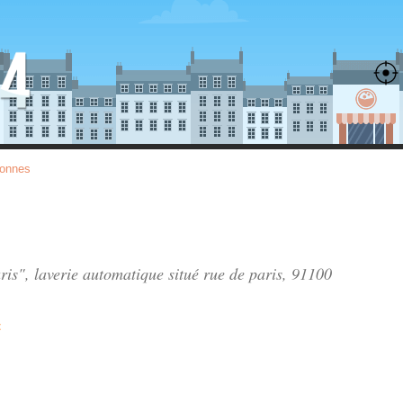
sonnes
ris", laverie automatique situé
rue de paris
, 91100
t