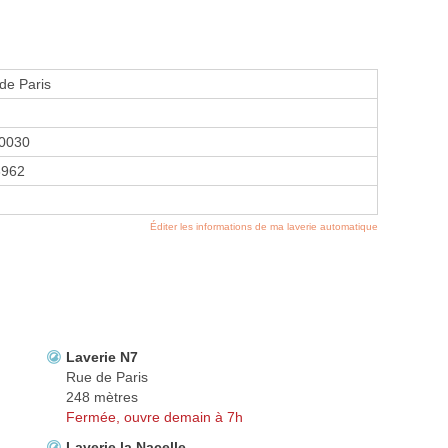
de Paris
0030
3962
Éditer les informations de ma laverie automatique
Laverie N7
Rue de Paris
248 mètres
Fermée, ouvre demain à 7h
Laverie la Nacelle