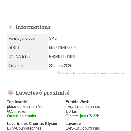
Informations
Forme juridique
SAS
SIRET
99971194800029
N° TVA Intra.
FR34999711948
Création
23 mars 2026
Éditer les informations de ma laverie automatique
Laveries à proximité
Top laverie
Bubble Wash
place du Moulin à Vent
Évry-Courcouronnes
605 mètres
1.8 km
Ouvert en continu
Ouverte jusqu'à 22h
Laverie des Champs Élysée
Lavande
Évry-Courcouronnes
Évry-Courcouronnes