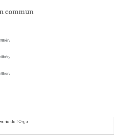
 en commun
ntlhéry
ntlhéry
ntlhéry
verie de l'Orge