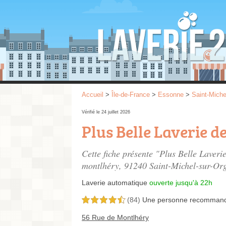
Accueil
>
Île-de-France
>
Essonne
>
Saint-Miche
Vérifié le 24 juillet 2026
Plus Belle Laverie de
Cette fiche présente "Plus Belle Laveri
montlhéry
, 91240 Saint-Michel-sur-Org
Laverie automatique
ouverte jusqu'à 22h
(84)
Une personne
recomman
4,5 étoiles sur 5
56 Rue de Montlhéry