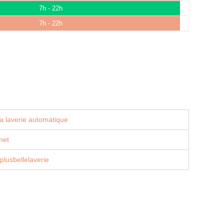
7h - 22h
7h - 22h
a laverie automatique
net
lusbellelaverie