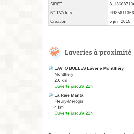
SIRET
8113668710
N° TVA Intra.
FR85811366
Création
6 juin 2015
Laveries à proximité
LAV' O BULLES Laverie Montlhéry
Montlhéry
2.6 km
Ouverte jusqu'à 21h
La Raie Manta
Fleury-Mérogis
4 km
Ouverte jusqu'à 22h