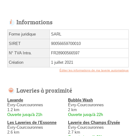
Informations
Forme juridique
SARL
SIRET
90056659700010
N° TVA Intra.
FR28900566597
Création
1 juillet 2021
Éditer les informations de ma laverie automatique
Laveries à proximité
Lavande
Bubble Wash
Évry-Courcouronnes
Évry-Courcouronnes
1.2 km
2 km
Ouverte jusqu'à 21h
Ouverte jusqu'à 22h
Les Laveries de l'Essonne
Laverie des Champs Élysée
Évry-Courcouronnes
Évry-Courcouronnes
2.6 km
2.7 km