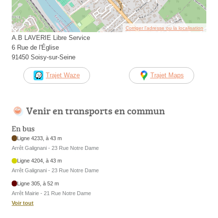
Corriger l’adresse ou la localisation
A.B LAVERIE Libre Service
6 Rue de l'Église
91450 Soisy-sur-Seine
Trajet Waze
Trajet Maps
Venir en transports en commun
En bus
Ligne 4233, à 43 m
Arrêt Galignani - 23 Rue Notre Dame
Ligne 4204, à 43 m
Arrêt Galignani - 23 Rue Notre Dame
Ligne 305, à 52 m
Arrêt Mairie - 21 Rue Notre Dame
Voir tout