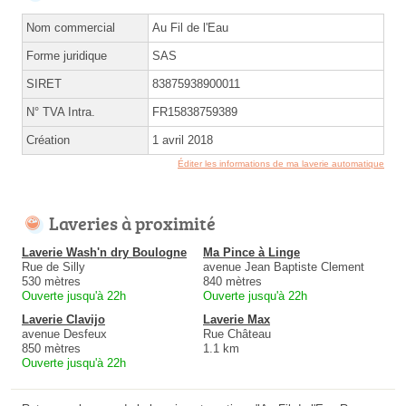
Nom commercial
Au Fil de l'Eau
Forme juridique
SAS
SIRET
83875938900011
N° TVA Intra.
FR15838759389
Création
1 avril 2018
Éditer les informations de ma laverie automatique
Laveries à proximité
Laverie Wash'n dry Boulogne
Ma Pince à Linge
Rue de Silly
avenue Jean Baptiste Clement
530 mètres
840 mètres
Ouverte jusqu'à 22h
Ouverte jusqu'à 22h
Laverie Clavijo
Laverie Max
avenue Desfeux
Rue Château
850 mètres
1.1 km
Ouverte jusqu'à 22h