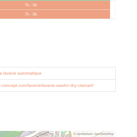
7h - 0h
7h - 0h
a laverie automatique
concept.com/laverie/laverie-washn-dry-clamart/
© contributeurs OpenStreetMap