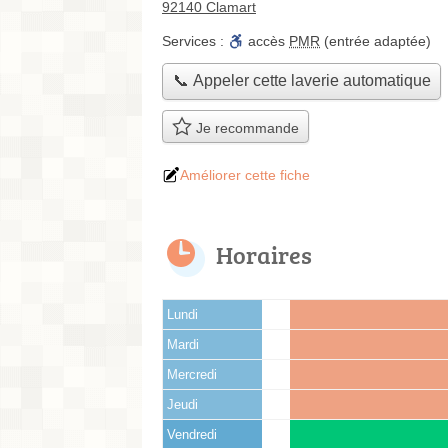
92140 Clamart
Services :
accès
PMR
(entrée adaptée)
📞 Appeler cette laverie automatique
Je recommande
Améliorer cette fiche
Horaires
Lundi
Mardi
Mercredi
Jeudi
Vendredi