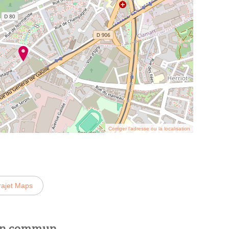
Corriger l’adresse ou la localisation
rajet Maps
 en commun