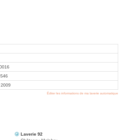
0016
5546
 2009
Éditer les informations de ma laverie automatique
Laverie 92