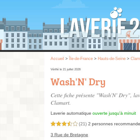
Accueil
>
Île-de-France
>
Hauts-de-Seine
>
Clam
Vérifié le 21 juillet 2026
Wash'N' Dry
Cette fiche présente "Wash'N' Dry", la
Clamart.
Laverie automatique
ouverte jusqu'à minuit
(21)
2 personnes
recommande
3,5 étoiles sur 5
3 Rue de Bretagne