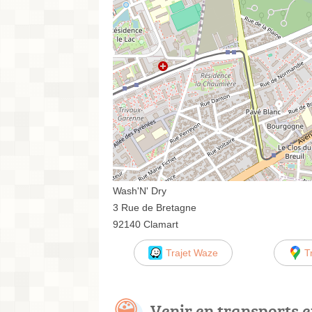
Wash'N' Dry
3 Rue de Bretagne
92140 Clamart
Trajet Waze
T
Venir en transports