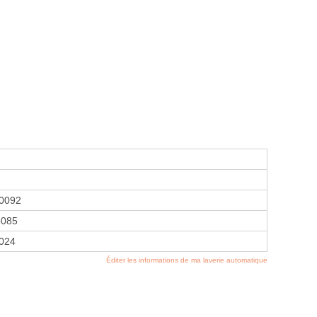
0092
5085
2024
Éditer les informations de ma laverie automatique