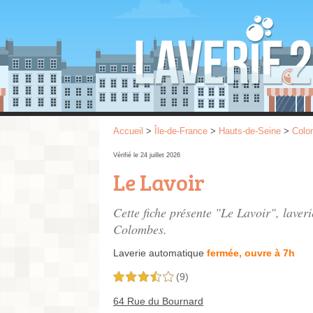
Accueil
>
Île-de-France
>
Hauts-de-Seine
>
Colo
Vérifié le 24 juillet 2026
Le Lavoir
Cette fiche présente "Le Lavoir", laver
Colombes.
Laverie automatique
fermée, ouvre à 7h
(9)
3,5 étoiles sur 5
64 Rue du Bournard