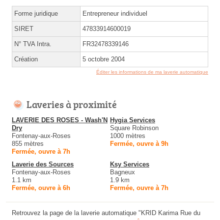
Forme juridique
Entrepreneur individuel
SIRET
47833914600019
N° TVA Intra.
FR32478339146
Création
5 octobre 2004
Éditer les informations de ma laverie automatique
Laveries à proximité
LAVERIE DES ROSES - Wash'N
Hygia Services
Dry
Square Robinson
Fontenay-aux-Roses
1000 mètres
855 mètres
Fermée, ouvre à 9h
Fermée, ouvre à 7h
Laverie des Sources
Ksy Services
Fontenay-aux-Roses
Bagneux
1.1 km
1.9 km
Fermée, ouvre à 6h
Fermée, ouvre à 7h
Retrouvez la page de la laverie automatique "KRID Karima Rue du