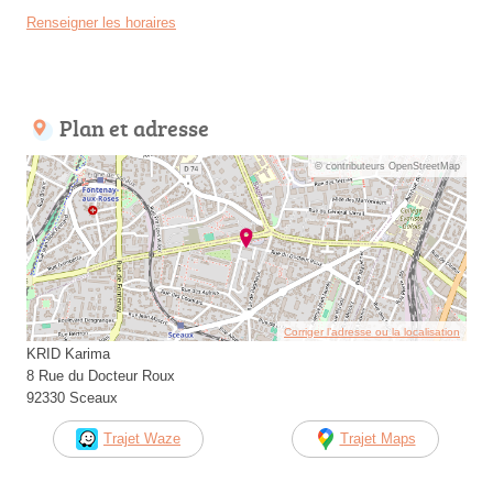
Renseigner les horaires
Plan et adresse
© contributeurs OpenStreetMap
Corriger l’adresse ou la localisation
KRID Karima
8 Rue du Docteur Roux
92330 Sceaux
Trajet Waze
Trajet Maps