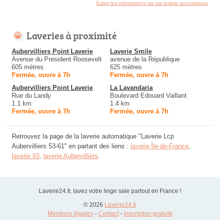
Éditer les informations de ma laverie automatique
Laveries à proximité
Aubervilliers Point Laverie
Laverie Smile
Avenue du President Roosevelt
avenue de la République
605 mètres
625 mètres
Fermée, ouvre à 7h
Fermée, ouvre à 7h
Aubervilliers Point Laverie
La Lavandaria
Rue du Landy
Boulevard Edouard Vaillant
1.1 km
1.4 km
Fermée, ouvre à 7h
Fermée, ouvre à 7h
Retrouvez la page de la laverie automatique "Laverie Lcp
Aubervilliers 53-61" en partant des liens :
laverie Île-de-France
,
laverie 93
,
laverie Aubervilliers
.
Laverie24.fr, lavez votre linge sale partout en France !
© 2026
Laverie24.fr
Mentions légales
-
Contact
-
Inscription gratuite