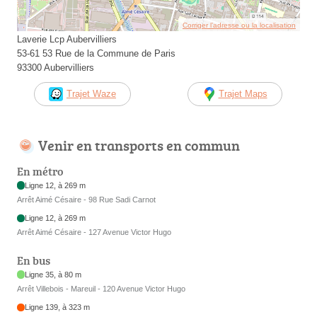
Corriger l’adresse ou la localisation
Laverie Lcp Aubervilliers
53-61 53 Rue de la Commune de Paris
93300 Aubervilliers
Trajet Waze
Trajet Maps
Venir en transports en commun
En métro
Ligne 12, à 269 m
Arrêt Aimé Césaire - 98 Rue Sadi Carnot
Ligne 12, à 269 m
Arrêt Aimé Césaire - 127 Avenue Victor Hugo
En bus
Ligne 35, à 80 m
Arrêt Villebois - Mareuil - 120 Avenue Victor Hugo
Ligne 139, à 323 m