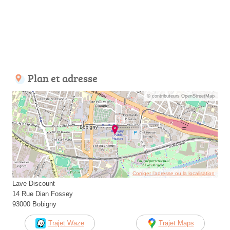
Plan et adresse
© contributeurs OpenStreetMap
Corriger l’adresse ou la localisation
Lave Discount
14 Rue Dian Fossey
93000 Bobigny
Trajet Waze
Trajet Maps