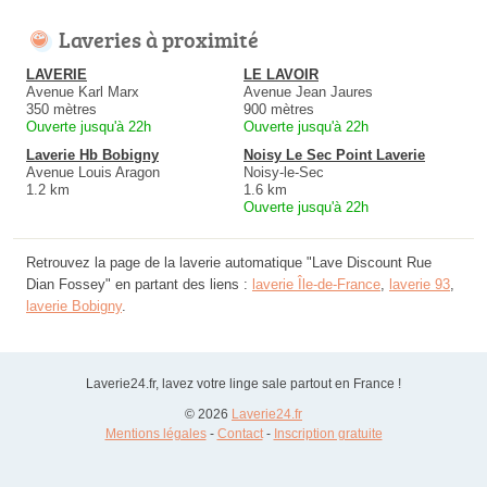
Laveries à proximité
LAVERIE
LE LAVOIR
Avenue Karl Marx
Avenue Jean Jaures
350 mètres
900 mètres
Ouverte jusqu'à 22h
Ouverte jusqu'à 22h
Laverie Hb Bobigny
Noisy Le Sec Point Laverie
Avenue Louis Aragon
Noisy-le-Sec
1.2 km
1.6 km
Ouverte jusqu'à 22h
Retrouvez la page de la laverie automatique "Lave Discount Rue
Dian Fossey" en partant des liens :
laverie Île-de-France
,
laverie 93
,
laverie Bobigny
.
Laverie24.fr, lavez votre linge sale partout en France !
© 2026
Laverie24.fr
Mentions légales
-
Contact
-
Inscription gratuite