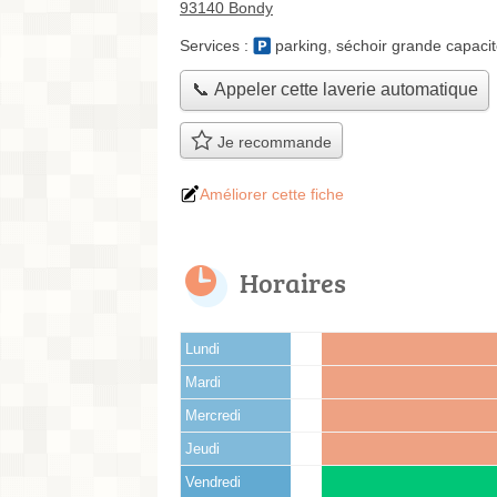
93140 Bondy
Services :
parking
,
séchoir grande capaci
📞 Appeler cette laverie automatique
Je recommande
Améliorer cette fiche
Horaires
Lundi
Mardi
Mercredi
Jeudi
Vendredi