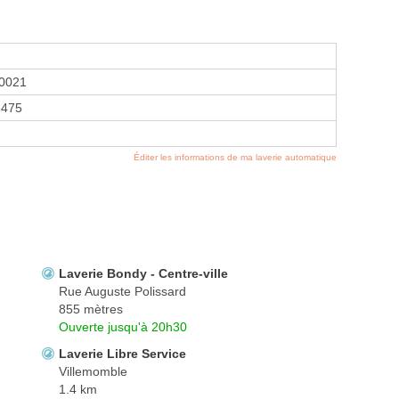
0021
8475
Éditer les informations de ma laverie automatique
Laverie Bondy - Centre-ville
Rue Auguste Polissard
855 mètres
Ouverte jusqu'à 20h30
Laverie Libre Service
Villemomble
1.4 km