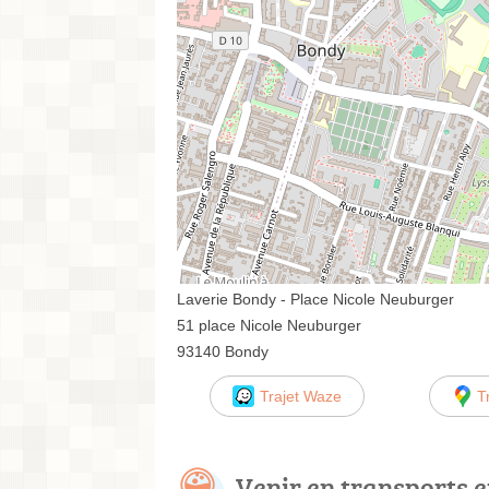
Laverie Bondy - Place Nicole Neuburger
51 place Nicole Neuburger
93140 Bondy
Trajet Waze
T
Venir en transports