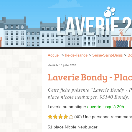
Accueil
>
Île-de-France
>
Seine-Saint-Denis
>
Bo
Vérifié le 15 juillet 2026
Laverie Bondy - Pla
Cette fiche présente "Laverie Bondy - 
place nicole neuburger
, 93140 Bondy.
Laverie automatique
ouverte jusqu'à 20h
(40)
Une personne
recomman
4,0 étoiles sur 5
51 place Nicole Neuburger