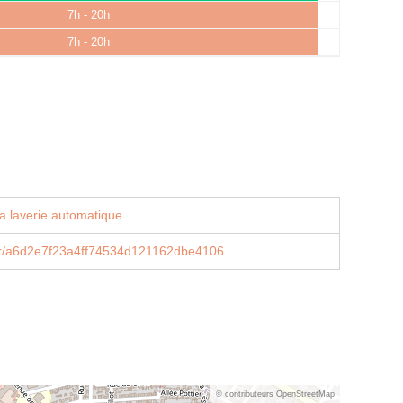
7h - 20h
7h - 20h
a laverie automatique
e.fr/a6d2e7f23a4ff74534d121162dbe4106
© contributeurs OpenStreetMap