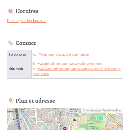
Horaires
Renseigner les horaires
Contact
Téléphone
Téléphoner à la laverie automatique
www.linkedin.com/company/washndryconcept
Site web
www.washndry-concept.com/laverie/laverie-de-la-basilique-
saint-denis/
Plan et adresse
© contributeurs OpenStreetMap