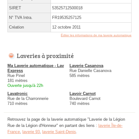
SIRET
53525712500018
N° TVA Intra.
FR19535257125
Création
12 octobre 2011
Éditer les informations de ma laverie automatique
Laveries à proximité
Ma Laverie automatique - Lav
Laverie Casanova
Express
Rue Danielle Casanova
Rue Pinel
585 mètres
181 mètres
Ouverte jusqu'à 22h
Lavatronic
Lavoir Carnot
Rue de la Charronnerie
Boulevard Carnot
710 mètres
740 mètres
Retrouvez la page de la laverie automatique "Laverie de la Légion
Rue de la Légion d'Honneur" en partant des liens :
laverie Île-de-
France
,
laverie 93
,
laverie Saint-Denis
.