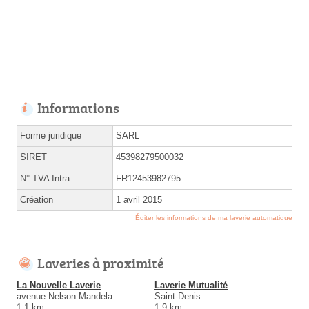
Informations
Forme juridique
SARL
SIRET
45398279500032
N° TVA Intra.
FR12453982795
Création
1 avril 2015
Éditer les informations de ma laverie automatique
Laveries à proximité
La Nouvelle Laverie
Laverie Mutualité
avenue Nelson Mandela
Saint-Denis
1.1 km
1.9 km