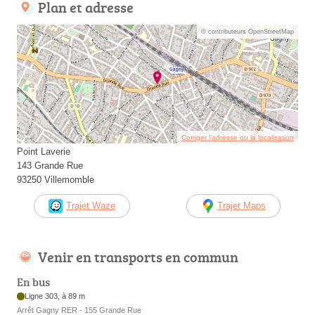
Plan et adresse
© contributeurs OpenStreetMap
Corriger l’adresse ou la localisation
Point Laverie
143 Grande Rue
93250 Villemomble
Trajet Waze
Trajet Maps
Venir en transports en commun
En bus
Ligne 303, à 89 m
Arrêt Gagny RER - 155 Grande Rue