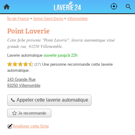
Île-de-France
>
Seine-Saint-Denis
>
Villemomble
Point Laverie
Cette fiche présente "Point Laverie", laverie automatique situé
grande rue
, 93250 Villemomble.
Laverie automatique
ouverte jusqu'à 22h
Une personne
recommande
cette laverie
4,5 étoiles sur 5
(27)
automatique.
143 Grande Rue
93250 Villemomble
📞 Appeler cette laverie automatique
Je recommande
Améliorer cette fiche