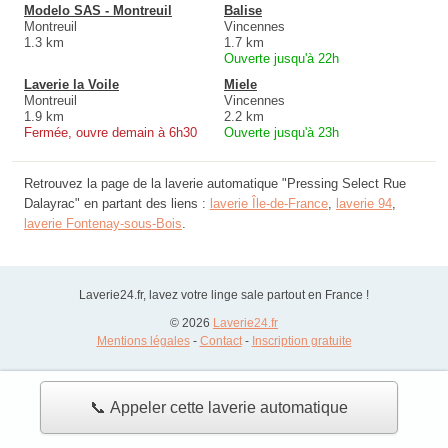
Modelo SAS - Montreuil
Balise
Montreuil
Vincennes
1.3 km
1.7 km
Ouverte jusqu'à 22h
Laverie la Voile
Miele
Montreuil
Vincennes
1.9 km
2.2 km
Fermée, ouvre demain à 6h30
Ouverte jusqu'à 23h
Retrouvez la page de la laverie automatique "Pressing Select Rue
Dalayrac" en partant des liens :
laverie Île-de-France
,
laverie 94
,
laverie Fontenay-sous-Bois
.
Laverie24.fr, lavez votre linge sale partout en France !
© 2026
Laverie24.fr
Mentions légales
-
Contact
-
Inscription gratuite
📞 Appeler cette laverie automatique