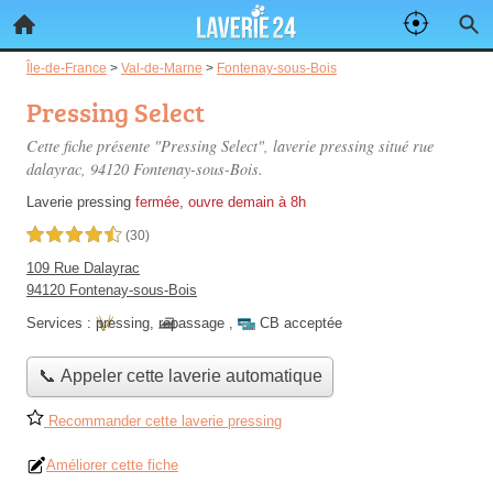
Île-de-France
>
Val-de-Marne
>
Fontenay-sous-Bois
Pressing Select
Cette fiche présente "Pressing Select", laverie pressing situé
rue
dalayrac
, 94120 Fontenay-sous-Bois.
Laverie pressing
fermée, ouvre demain à 8h
4,5 étoiles sur 5
(30)
109 Rue Dalayrac
94120 Fontenay-sous-Bois
Services :
pressing
,
repassage
,
CB acceptée
📞 Appeler cette laverie automatique
Recommander cette laverie pressing
Améliorer cette fiche