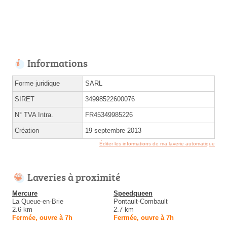
Informations
Forme juridique
SARL
SIRET
34998522600076
N° TVA Intra.
FR45349985226
Création
19 septembre 2013
Éditer les informations de ma laverie automatique
Laveries à proximité
Mercure
Speedqueen
La Queue-en-Brie
Pontault-Combault
2.6 km
2.7 km
Fermée, ouvre à 7h
Fermée, ouvre à 7h