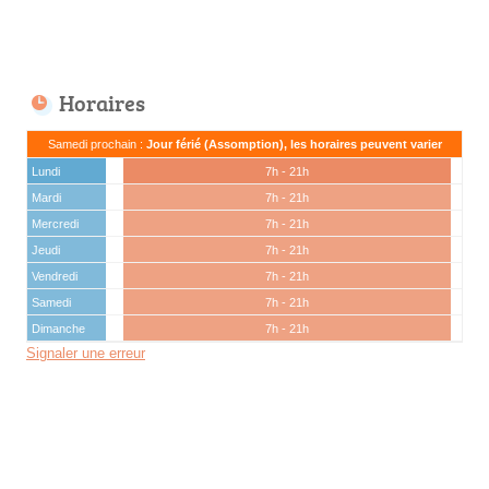
Horaires
Samedi prochain :
Jour férié (Assomption), les horaires peuvent varier
Lundi
7h - 21h
Mardi
7h - 21h
Mercredi
7h - 21h
Jeudi
7h - 21h
Vendredi
7h - 21h
Samedi
7h - 21h
Dimanche
7h - 21h
Signaler une erreur