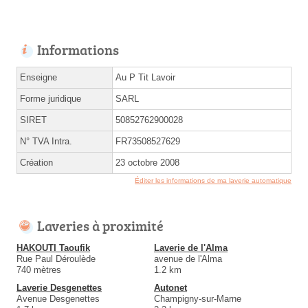
Informations
Enseigne
Au P Tit Lavoir
Forme juridique
SARL
SIRET
50852762900028
N° TVA Intra.
FR73508527629
Création
23 octobre 2008
Éditer les informations de ma laverie automatique
Laveries à proximité
HAKOUTI Taoufik
Laverie de l'Alma
Rue Paul Déroulède
avenue de l'Alma
740 mètres
1.2 km
Laverie Desgenettes
Autonet
Avenue Desgenettes
Champigny-sur-Marne