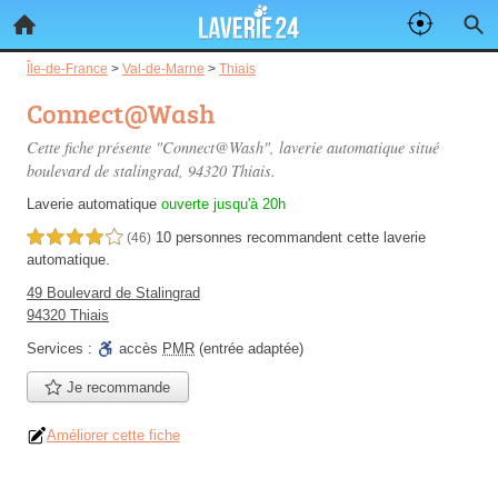
Île-de-France
>
Val-de-Marne
>
Thiais
Connect@Wash
Cette fiche présente "Connect@Wash", laverie automatique situé
boulevard de stalingrad
, 94320 Thiais.
Laverie automatique
ouverte jusqu'à 20h
10 personnes
recommandent
cette laverie
4,0 étoiles sur 5
(46)
automatique.
49 Boulevard de Stalingrad
94320 Thiais
Services :
accès
PMR
(entrée adaptée)
Je recommande
Améliorer cette fiche