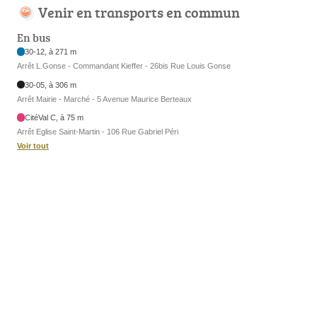
Venir en transports en commun
En bus
30-12, à 271 m
Arrêt L.Gonse - Commandant Kieffer - 26bis Rue Louis Gonse
30-05, à 306 m
Arrêt Mairie - Marché - 5 Avenue Maurice Berteaux
CitéVal C, à 75 m
Arrêt Eglise Saint-Martin - 106 Rue Gabriel Péri
Voir tout