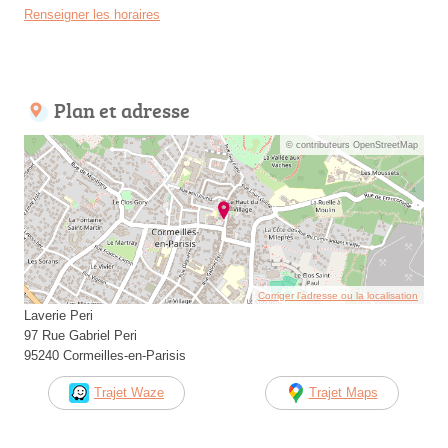
Renseigner les horaires
Plan et adresse
© contributeurs OpenStreetMap
Corriger l’adresse ou la localisation
Laverie Peri
97 Rue Gabriel Peri
95240 Cormeilles-en-Parisis
Trajet Waze
Trajet Maps