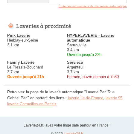
Éditer les informations de ma laverie automatique
Laveries à proximité
Pink Laverie
HYPERLAVERIE - Laverie
Herblay-sur-Seine
automatique
3.1 km
Sartrouville
3.4 km
Ouverte jusqu'à 22h
Family Laverie
Servieco
Le Plessis-Bouchard
Argenteuil
3.7 km
3.7 km
Ouverte jusqu'à 21h
Fermée, ouvre demain à 7h30
Retrouvez la page de la laverie automatique "Laverie Peri Rue
Gabriel Peri" en partant des liens :
laverie Île-de-France
,
laverie 95
,
laverie Cormeilles-en-Parisis
.
Laverie24.fr, lavez votre linge sale partout en France !
© 2026
Laverie24.fr