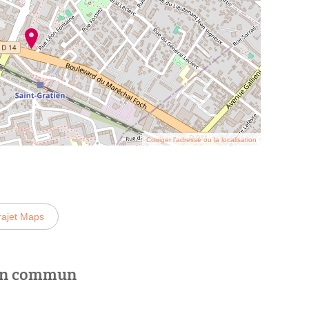
Corriger l’adresse ou la localisation
rajet Maps
 en commun