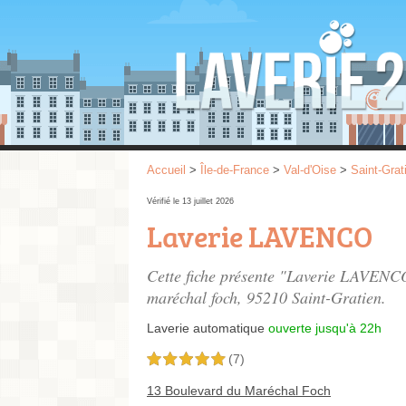
Accueil
>
Île-de-France
>
Val-d'Oise
>
Saint-Grat
Vérifié le 13 juillet 2026
Laverie LAVENCO
Cette fiche présente "Laverie LAVENCO
maréchal foch
, 95210 Saint-Gratien.
Laverie automatique
ouverte jusqu'à 22h
(7)
5,0 étoiles sur 5
13 Boulevard du Maréchal Foch