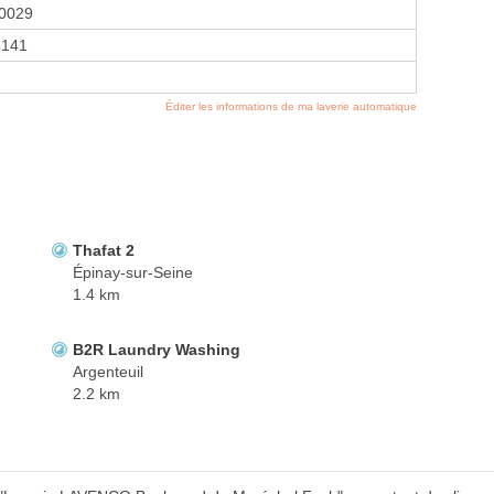
0029
5141
Éditer les informations de ma laverie automatique
Thafat 2
Épinay-sur-Seine
1.4 km
B2R Laundry Washing
Argenteuil
2.2 km