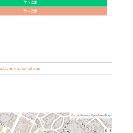
7h - 22h
7h - 22h
a laverie automatique
© contributeurs OpenStreetMap