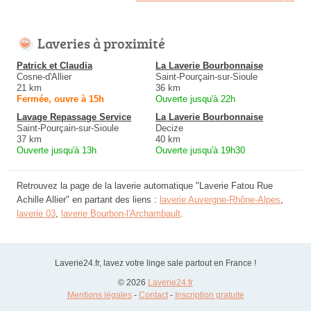
Laveries à proximité
Patrick et Claudia
La Laverie Bourbonnaise
Cosne-d'Allier
Saint-Pourçain-sur-Sioule
21 km
36 km
Fermée, ouvre à 15h
Ouverte jusqu'à 22h
Lavage Repassage Service
La Laverie Bourbonnaise
Saint-Pourçain-sur-Sioule
Decize
37 km
40 km
Ouverte jusqu'à 13h
Ouverte jusqu'à 19h30
Retrouvez la page de la laverie automatique "Laverie Fatou Rue
Achille Allier" en partant des liens :
laverie Auvergne-Rhône-Alpes
,
laverie 03
,
laverie Bourbon-l'Archambault
.
Laverie24.fr, lavez votre linge sale partout en France !
© 2026
Laverie24.fr
Mentions légales
-
Contact
-
Inscription gratuite