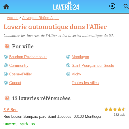
Accueil
>
Auvergne-Rhône-Alpes
Laverie automatique dans l'Allier
Consultez les
laveries de l'Allier
et les laveries automatique du 03.
Par ville
Bourbon-l'Archambault
Montluçon
Commentry
Saint-Pourçain-sur-Sioule
Cosne-d'Allier
Vichy
Gannat
Toutes les villes
13 laveries référencées
5 A Sec
4,5 étoiles sur 5
182 avis
Rue Lucien Sampaix parc Saint Jacques, 03100 Montluçon
Ouverte jusqu'à 18h