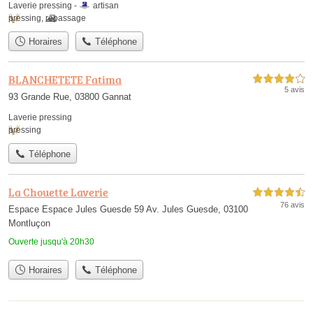
Laverie pressing -
artisan
pressing
,
repassage
Horaires
Téléphone
BLANCHETETE Fatima
4,0 étoiles sur 5
5 avis
93 Grande Rue, 03800 Gannat
Laverie pressing
pressing
Téléphone
La Chouette Laverie
4,5 étoiles sur 5
76 avis
Espace Espace Jules Guesde 59 Av. Jules Guesde, 03100
Montluçon
Ouverte jusqu'à 20h30
Horaires
Téléphone