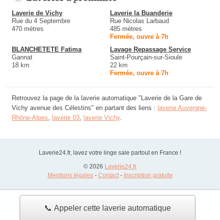
Laverie de Vichy
Laverie la Buanderie
Rue du 4 Septembre
Rue Nicolas Larbaud
470 mètres
485 mètres
Fermée, ouvre à 7h
BLANCHETETE Fatima
Lavage Repassage Service
Gannat
Saint-Pourçain-sur-Sioule
18 km
22 km
Fermée, ouvre à 7h
Retrouvez la page de la laverie automatique "Laverie de la Gare de
Vichy avenue des Célestins" en partant des liens :
laverie Auvergne-
Rhône-Alpes
,
laverie 03
,
laverie Vichy
.
Laverie24.fr, lavez votre linge sale partout en France !
© 2026
Laverie24.fr
Mentions légales
-
Contact
-
Inscription gratuite
📞 Appeler cette laverie automatique