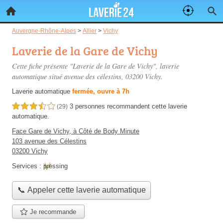
Auvergne-Rhône-Alpes
>
Allier
>
Vichy
Laverie de la Gare de Vichy
Cette fiche présente "Laverie de la Gare de Vichy", laverie
automatique situé
avenue des célestins
, 03200 Vichy.
Laverie automatique
fermée, ouvre à 7h
3 personnes
recommandent
cette laverie
3,5 étoiles sur 5
(29)
automatique.
Face Gare de Vichy, à Côté de Body Minute
103 avenue des Célestins
03200 Vichy
Services :
pressing
📞 Appeler cette laverie automatique
Je recommande