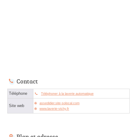
Contact
Téléphone
Téléphoner à la laverie automatique
assedidier.site-solocal.com
Site web
www.laverie-vichy.fr
Plan et adresse