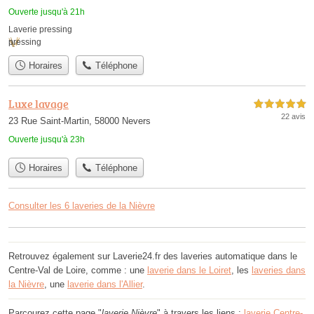
Ouverte jusqu'à 21h
Laverie pressing
pressing
Horaires
Téléphone
Luxe lavage
5,0 étoiles sur 5
22 avis
23 Rue Saint-Martin, 58000 Nevers
Ouverte jusqu'à 23h
Horaires
Téléphone
Consulter les 6 laveries de la Nièvre
Retrouvez également sur Laverie24.fr des laveries automatique dans le
Centre-Val de Loire, comme : une
laverie dans le Loiret
, les
laveries dans
la Nièvre
, une
laverie dans l'Allier
.
Parcourez cette page "
laverie Nièvre
" à travers les liens :
laverie Centre-