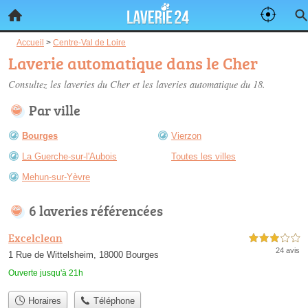
Accueil
>
Centre-Val de Loire
Laverie automatique dans le Cher
Consultez les
laveries du Cher
et les laveries automatique du 18.
Par ville
Bourges
Vierzon
La Guerche-sur-l'Aubois
Toutes les villes
Mehun-sur-Yèvre
6 laveries référencées
Excelclean
3,0 étoiles sur 5
24 avis
1 Rue de Wittelsheim, 18000 Bourges
Ouverte jusqu'à 21h
Horaires
Téléphone