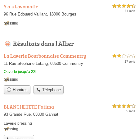
Y.a.s Lavomatic
4,5 étoiles sur 5
11 avis
96 Rue Edouard Vaillant, 18000 Bourges
pressing
Résultats dans l'Allier
La Laverie Bourbonnaise Commentry
2,0 étoiles sur 5
17 avis
11 Rue Stéphane Letang, 03600 Commentry
Ouverte jusqu'à 22h
pressing
Horaires
Téléphone
BLANCHETETE Fatima
4,0 étoiles sur 5
5 avis
93 Grande Rue, 03800 Gannat
Laverie pressing
pressing