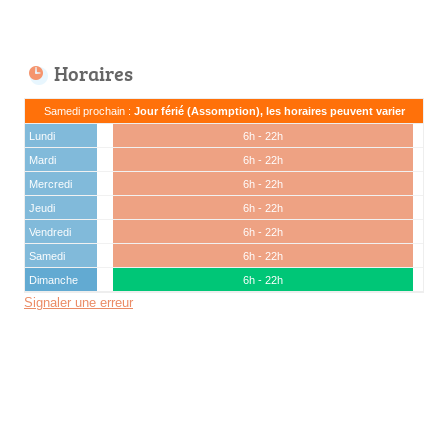
Horaires
Samedi prochain :
Jour férié (Assomption), les horaires peuvent varier
Lundi
6h - 22h
Mardi
6h - 22h
Mercredi
6h - 22h
Jeudi
6h - 22h
Vendredi
6h - 22h
Samedi
6h - 22h
Dimanche
6h - 22h
Signaler une erreur