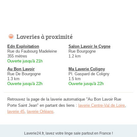
Laveries à proximité
Edn Exploitation
Salon Lavoir le Cygne
Rue du Faubourg Madeleine
Rue Bourgogne
355 mètres
1.2 km
Ouverte jusqu'à 21h
Au Bon Lavoir
Ma Laverie Coligny
Rue De Bourgogne
Pl. Gaspard de Coligny
1.3 km
1.5 km
Ouverte jusqu'à 22h
Ouverte jusqu'à 22h
Retrouvez la page de la laverie automatique "Au Bon Lavoir Rue
Porte Saint Jean" en partant des liens :
laverie Centre-Val de Loire
,
laverie 45
,
laverie Orléans
.
Laverie24.fr, lavez votre linge sale partout en France !