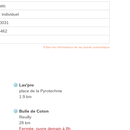
tic
 individuel
0031
5462
Éditer les informations de ma laverie automatique
Lav'pro
place de la Pyrotechnie
1.9 km
Bulle de Coton
Reuilly
28 km
Fermée, ouvre demain à 8h