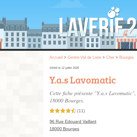
Accueil
>
Centre-Val de Loire
>
Cher
>
Bourges
Vérifié le 12 juillet 2026
Y.a.s Lavomatic
Cette fiche présente "Y.a.s Lavomatic",
18000 Bourges.
(11)
4,5 étoiles sur 5
96 Rue Edouard Vaillant
18000 Bourges