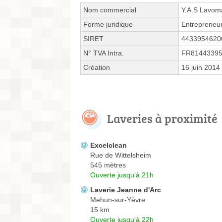
Nom commercial
Y.A.S Lavoma
Forme juridique
Entrepreneur
SIRET
4433954620
N° TVA Intra.
FR8144339
Création
16 juin 2014
Laveries à proximité
Excelclean
Rue de Wittelsheim
545 mètres
Ouverte jusqu'à 21h
Laverie Jeanne d'Arc
Mehun-sur-Yèvre
15 km
Ouverte jusqu'à 22h