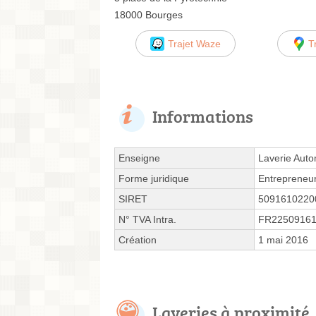
18000 Bourges
Trajet Waze
T
Informations
Enseigne
Laverie Aut
Forme juridique
Entrepreneur
SIRET
5091610220
N° TVA Intra.
FR2250916
Création
1 mai 2016
Laveries à proximité