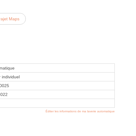
rajet Maps
omatique
 individuel
0025
1022
Éditer les informations de ma laverie automatique