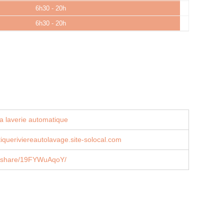
6h30 - 20h
6h30 - 20h
a laverie automatique
iqueriviereautolavage.site-solocal.com
/share/19FYWuAqoY/