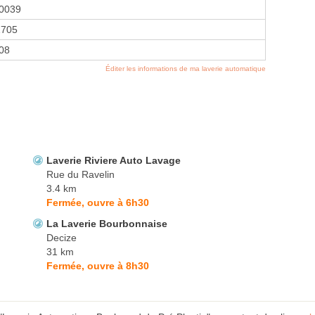
0039
1705
008
Éditer les informations de ma laverie automatique
Laverie Riviere Auto Lavage
Rue du Ravelin
3.4 km
Fermée, ouvre à 6h30
La Laverie Bourbonnaise
Decize
31 km
Fermée, ouvre à 8h30