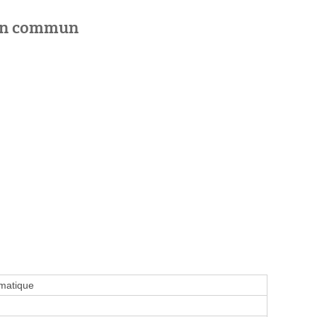
 en commun
omatique