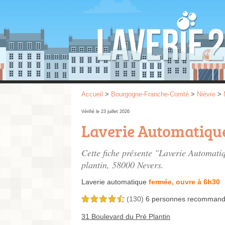
Accueil
>
Bourgogne-Franche-Comté
>
Nièvre
>
Vérifié le 23 juillet 2026
Laverie Automatiqu
Cette fiche présente "Laverie Automati
plantin
, 58000 Nevers.
Laverie automatique
fermée, ouvre à 6h30
(130)
6 personnes
recommand
4,5 étoiles sur 5
31 Boulevard du Pré Plantin