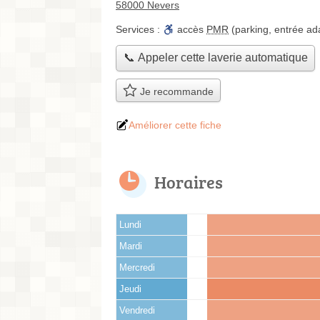
58000 Nevers
Services :
accès
PMR
(parking, entrée ad
📞 Appeler cette laverie automatique
Je recommande
Améliorer cette fiche
Horaires
Lundi
Mardi
Mercredi
Jeudi
Vendredi