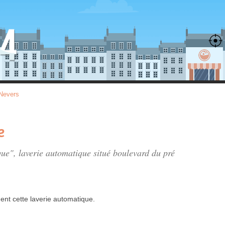
Nevers
e
que", laverie automatique situé
boulevard du pré
ent
cette laverie automatique.