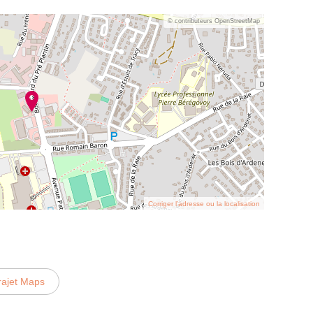
© contributeurs OpenStreetMap
Corriger l’adresse ou la localisation
rajet Maps