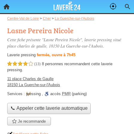
Centre-Val de Loire
>
Cher
>
La Guerche-sur-l'Aubois
Lasne Pereira Nicole
Cette fiche présente "Lasne Pereira Nicole", laverie pressing situé
place charles de gaulle
, 18150 La Guerche-sur-l'Aubois.
Laverie pressing
fermée, ouvre à 7h45
8 personnes
recommandent
cette laverie
4,0 étoiles sur 5
(13)
pressing.
11 place Charles de Gaulle
18150 La Guerche-sur-l'Aubois
Services :
pressing
,
accès
PMR
(parking)
📞 Appeler cette laverie automatique
Je recommande