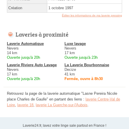
Création
1 octobre 1997
Éditer les informations de ma laverie pressing
Laveries à proximité
Laverie Automatique
Luxe lavage
Nevers
Nevers
14 km
17 km
Ouverte jusqu'à 20h
Ouverte jusqu'à 23h
Laverie Riviere Auto Lavage
La Laverie Bourbonnaise
Nevers
Decize
17 km
41 km
Ouverte jusqu'à 20h
Fermée, ouvre à 8h30
Retrouvez la page de la laverie automatique "Lasne Pereira Nicole
place Charles de Gaulle" en partant des liens :
laverie Centre-Val de
Loire
,
laverie 18
,
laverie La Guerche-sur-l'Aubois
.
Laverie24.fr, lavez votre linge sale partout en France !