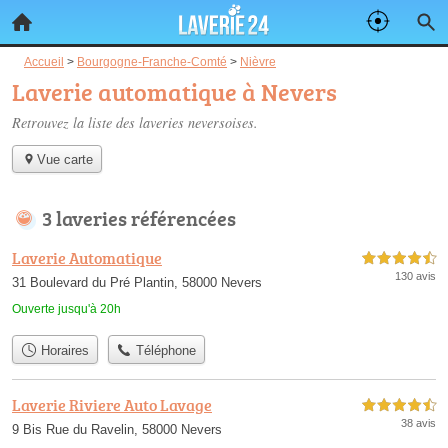
Accueil
>
Bourgogne-Franche-Comté
>
Nièvre
Laverie automatique à Nevers
Retrouvez la liste des
laveries neversoises
.
Vue carte
3 laveries référencées
Laverie Automatique
4,5 étoiles sur 5
130 avis
31 Boulevard du Pré Plantin, 58000 Nevers
Ouverte jusqu'à 20h
Horaires
Téléphone
Laverie Riviere Auto Lavage
4,5 étoiles sur 5
38 avis
9 Bis Rue du Ravelin, 58000 Nevers