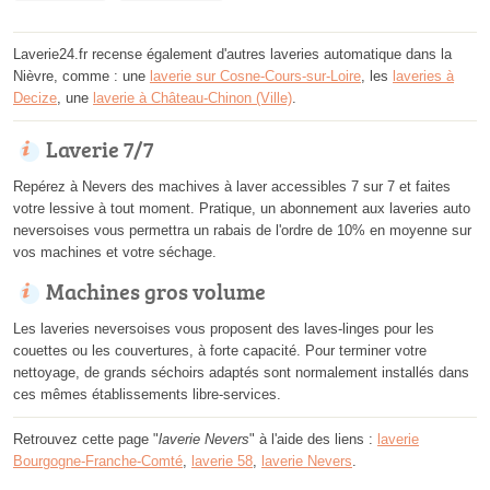
Laverie24.fr recense également d'autres laveries automatique dans la
Nièvre, comme : une
laverie sur Cosne-Cours-sur-Loire
, les
laveries à
Decize
, une
laverie à Château-Chinon (Ville)
.
Laverie 7/7
Repérez à Nevers des machives à laver accessibles 7 sur 7 et faites
votre lessive à tout moment. Pratique, un abonnement aux laveries auto
neversoises vous permettra un rabais de l'ordre de 10% en moyenne sur
vos machines et votre séchage.
Machines gros volume
Les laveries neversoises vous proposent des laves-linges pour les
couettes ou les couvertures, à forte capacité. Pour terminer votre
nettoyage, de grands séchoirs adaptés sont normalement installés dans
ces mêmes établissements libre-services.
Retrouvez cette page "
laverie Nevers
" à l'aide des liens :
laverie
Bourgogne-Franche-Comté
,
laverie 58
,
laverie Nevers
.